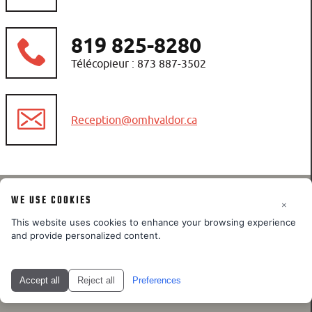
819 825-8280
Télécopieur : 873 887-3502
WE USE COOKIES
×
OMH Val d'Or
©
2026
This website uses cookies to enhance your browsing experience
and provide personalized content.
Back to desktop version
Réalisation / hébergement
COGIWEB
Accept all
Reject all
Preferences