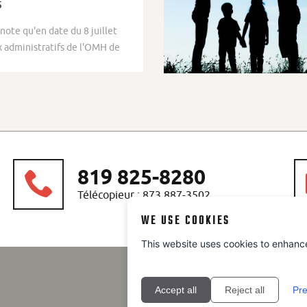
5
note qu'en date du 8 juillet
x administratifs de l'OMH de
819 825-8280
Télécopieur : 873 887-3502
WE USE COOKIES
This website uses cookies to enhanc
Accept all
Reject all
Pre