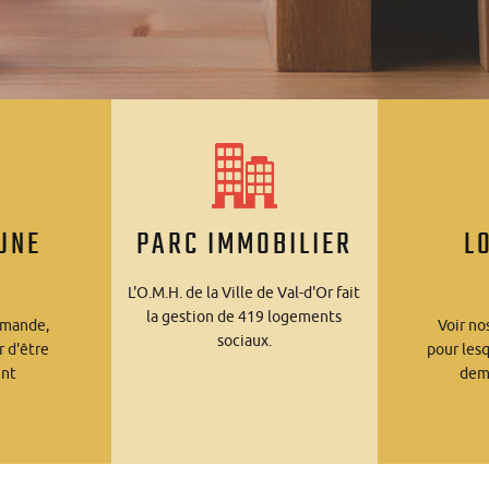
UNE
PARC IMMOBILIER
L
E
L'O.M.H. de la Ville de Val-d'Or fait
la gestion de 419 logements
emande,
Voir no
sociaux.
r d'être
pour les
ent
dem